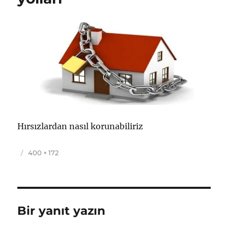
Hırsızlardan nasıl korunabiliriz
Yayın
Tam
400 × 172
tarihi
boyut
Bir yanıt yazın