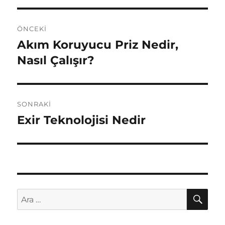
Yazı
ÖNCEKI
gezinmesi
Akım Koruyucu Priz Nedir,
Önceki
yazı:
Nasıl Çalışır?
SONRAKI
Exir Teknolojisi Nedir
Sonraki
yazı:
AR
Ara: