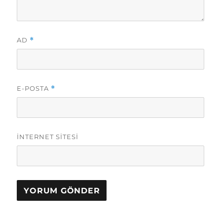
AD
*
E-POSTA
*
İNTERNET SITESI