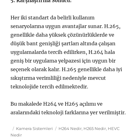
5. Karşılaştırma Sonucu:
Her iki standart da belirli kullanım
senaryolarına uygun avantajlar sunar. H.265,
genellikle daha yüksek çözünürlüklerde ve
düşük bant genişliği şartları altında çalışan
uygulamalarda tercih edilirken, H.264 hala
geniş bir uygulama yelpazesi için uygun bir
seçenek olarak kalır. H.265 genellikle daha iyi
sıkıştırma verimliliği nedeniyle mevcut
teknolojide tercih edilmektedir.
Bu makalede H264 ve H265 açılımı ve
aralarındaki teknoloji farklarına yer verilmiştir.
Yayın
Kategoriler
Etiketler
Kamera Sistemleri
H264 Nedir
,
H265 Nedir
,
HEVC
tarihi
Nedir