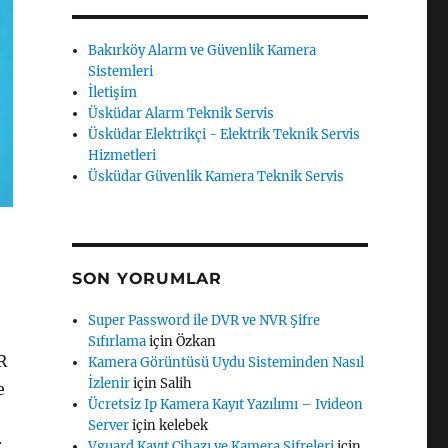
Bakırköy Alarm ve Güvenlik Kamera
Sistemleri
İletişim
Üsküdar Alarm Teknik Servis
Üsküdar Elektrikçi - Elektrik Teknik Servis
Hizmetleri
Üsküdar Güvenlik Kamera Teknik Servis
SON YORUMLAR
Super Password ile DVR ve NVR Şifre
Sıfırlama
için
Özkan
R
Kamera Görüntüsü Uydu Sisteminden Nasıl
İzlenir
için
Salih
e
Ücretsiz Ip Kamera Kayıt Yazılımı – Ivideon
Server
için
kelebek
r
Vguard Kayıt Cihazı ve Kamera Şifreleri
için