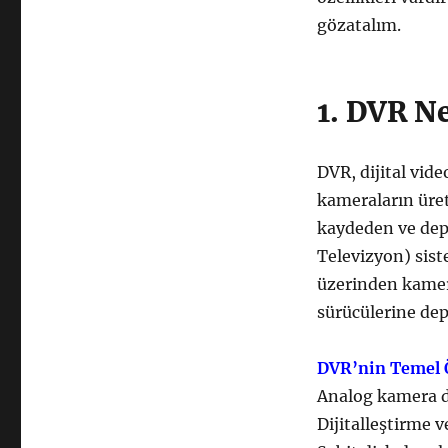
gözatalım.
1. DVR Ne
DVR, dijital vide
kameraların üret
kaydeden ve depo
Televizyon) siste
üzerinden kamera
sürücülerine dep
DVR’nin Temel Ö
Analog kamera d
Dijitalleştirme v