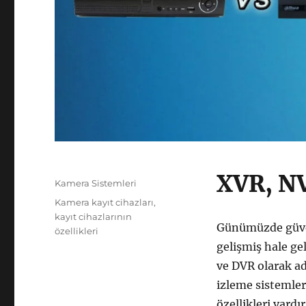
XVR, NV
Yayın
Kategoriler
Kamera Sistemleri
tarihi
Etiketler
Kamera kayıt cihazları
,
kayıt cihazlarının
Günümüzde güven
özellikleri
gelişmiş hale ge
ve DVR olarak ad
izleme sistemleri
özellikleri vardı