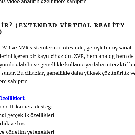
iş video analitik özelliklere sahiptir
DIR? (EXTENDED VIRTUAL REALITY
)
DVR ve NVR sistemlerinin ötesinde, genişletilmiş sanal
klerini içeren bir kayıt cihazıdır. XVR, hem analog hem de
umlu olabilir ve genellikle kullanıcıya daha interaktif bi
sunar. Bu cihazlar, genellikle daha yüksek çözünürlük v
ere sahiptir.
zellikleri:
de IP kamera desteği
al gerçeklik özellikleri
lük ve hız
ve yönetim yetenekleri