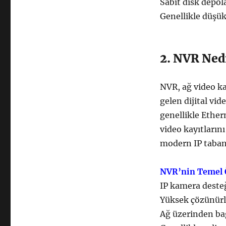
Sabit disk depo
Genellikle düşü
2. NVR Ned
NVR, ağ video ka
gelen dijital vi
genellikle Ether
video kayıtlarını
modern IP tabanl
NVR’nin Temel Ö
IP kamera deste
Yüksek çözünürlü
Ağ üzerinden ba