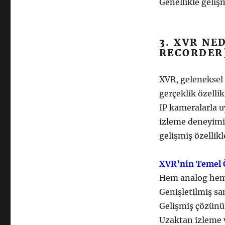
Genellikle gelişm
3. XVR NE
RECORDER
XVR, geleneksel 
gerçeklik özelli
IP kameralarla uy
izleme deneyimi 
gelişmiş özellikl
XVR’nin Temel Ö
Hem analog hem 
Genişletilmiş san
Gelişmiş çözünür
Uzaktan izleme 