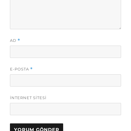
AD
*
E-POSTA
*
İNTERNET SITESI