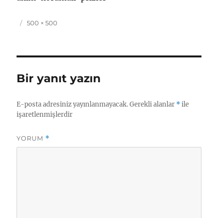
Yayın
Tam
500 × 500
tarihi
boyut
Bir yanıt yazın
E-posta adresiniz yayınlanmayacak.
Gerekli alanlar
*
ile
işaretlenmişlerdir
YORUM
*