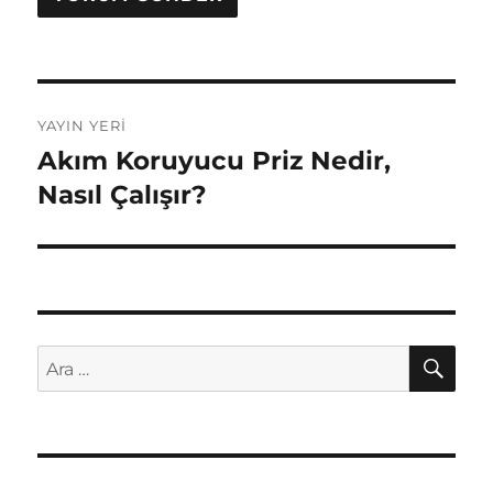
Yazı
YAYIN YERI
gezinmesi
Akım Koruyucu Priz Nedir,
Nasıl Çalışır?
AR
Ara: