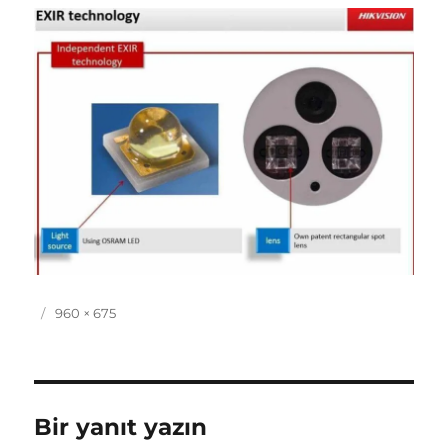
Yayın
Tam
960 × 675
tarihi
boyut
Bir yanıt yazın