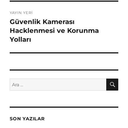
Yazı
YAYIN YERI
gezinmesi
Güvenlik Kamerası
Hacklenmesi ve Korunma
Yolları
AR
Ara:
SON YAZILAR