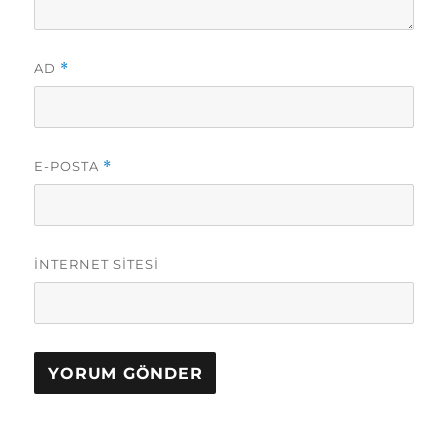
AD
*
E-POSTA
*
İNTERNET SITESI