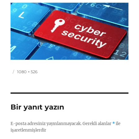
Yayın
Tam
1080 × 526
tarihi
boyut
Bir yanıt yazın
E-posta adresiniz yayınlanmayacak.
Gerekli alanlar
*
ile
işaretlenmişlerdir