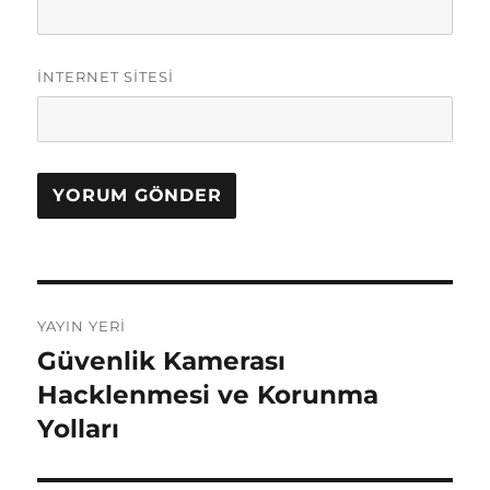
İNTERNET SITESI
Yazı
YAYIN YERI
gezinmesi
Güvenlik Kamerası
Hacklenmesi ve Korunma
Yolları