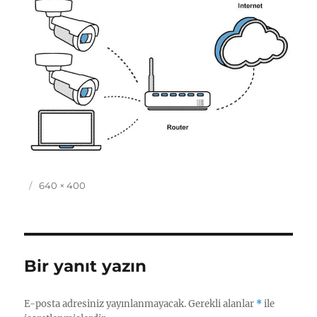
Yayın
Tam
640 × 400
tarihi
boyut
Bir yanıt yazın
E-posta adresiniz yayınlanmayacak.
Gerekli alanlar
*
ile