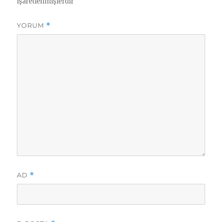
işaretlenmişlerdir
YORUM
*
AD
*