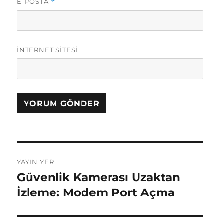
E-POSTA
*
İNTERNET SITESI
Yazı
YAYIN YERI
gezinmesi
Güvenlik Kamerası Uzaktan
İzleme: Modem Port Açma