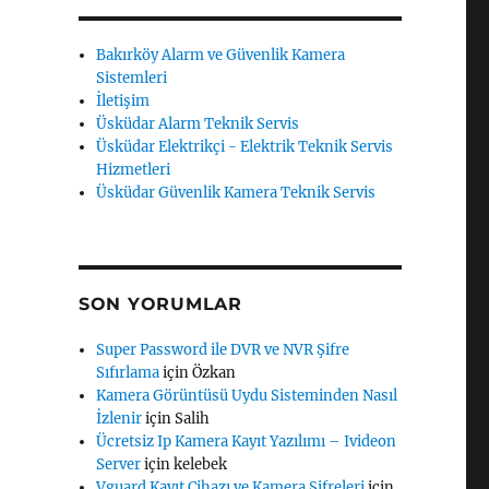
Bakırköy Alarm ve Güvenlik Kamera
Sistemleri
İletişim
Üsküdar Alarm Teknik Servis
Üsküdar Elektrikçi - Elektrik Teknik Servis
Hizmetleri
Üsküdar Güvenlik Kamera Teknik Servis
SON YORUMLAR
Super Password ile DVR ve NVR Şifre
Sıfırlama
için
Özkan
Kamera Görüntüsü Uydu Sisteminden Nasıl
İzlenir
için
Salih
Ücretsiz Ip Kamera Kayıt Yazılımı – Ivideon
Server
için
kelebek
Vguard Kayıt Cihazı ve Kamera Şifreleri
için