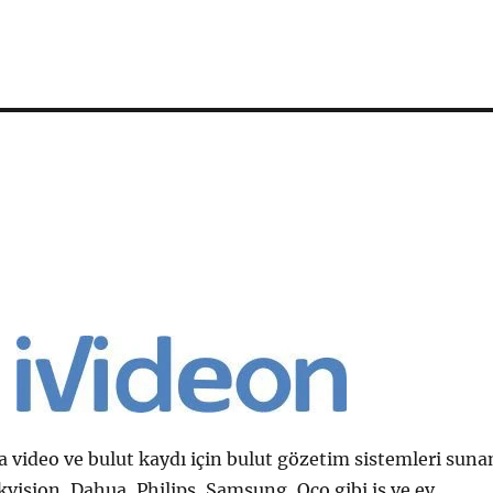
a video ve bulut kaydı için bulut gözetim sistemleri suna
ikvision, Dahua, Philips, Samsung, Oco gibi iş ve ev