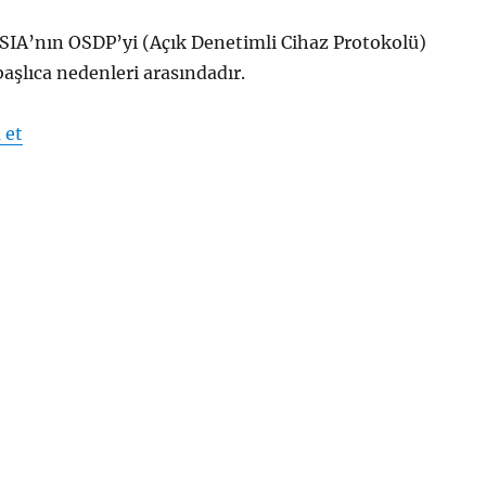
, SIA’nın OSDP’yi (Açık Denetimli Cihaz Protokolü)
başlıca nedenleri arasındadır.
“OSDP Protokolü Nedir?”
 et