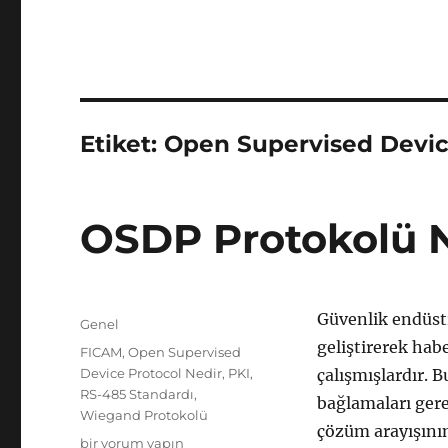
Etiket:
Open Supervised Devic
OSDP Protokolü 
Yayın
Güvenlik endüstr
Kategoriler
Genel
tarihi
geliştirerek hab
Etiketler
FICAM
,
Open Supervised
Device Protocol Nedir
,
PKI
,
çalışmışlardır. B
RS-485 Standardı
,
bağlamaları gerek
Wiegand Protokolü
çözüm arayışının
OSDP
bir yorum yapın