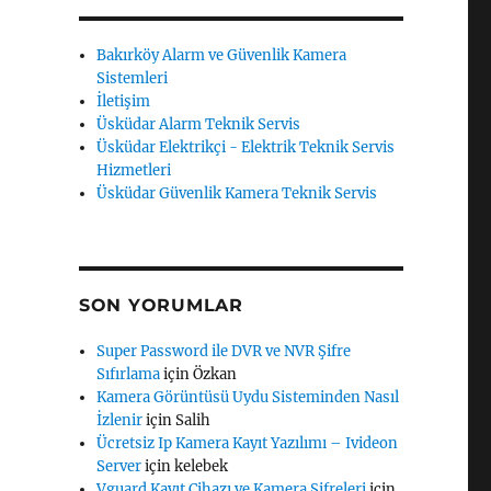
Bakırköy Alarm ve Güvenlik Kamera
Sistemleri
İletişim
Üsküdar Alarm Teknik Servis
Üsküdar Elektrikçi - Elektrik Teknik Servis
Hizmetleri
Üsküdar Güvenlik Kamera Teknik Servis
SON YORUMLAR
Super Password ile DVR ve NVR Şifre
Sıfırlama
için
Özkan
Kamera Görüntüsü Uydu Sisteminden Nasıl
İzlenir
için
Salih
Ücretsiz Ip Kamera Kayıt Yazılımı – Ivideon
Server
için
kelebek
Vguard Kayıt Cihazı ve Kamera Şifreleri
için