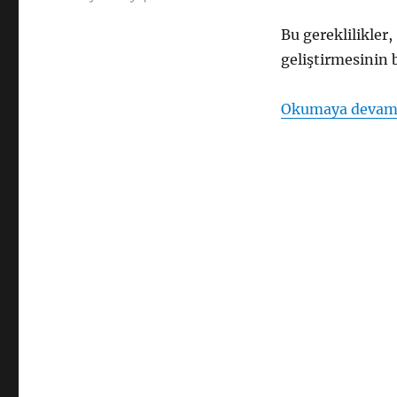
Protokolü
Nedir?
Bu gereklilikler
için
geliştirmesinin 
Okumaya devam