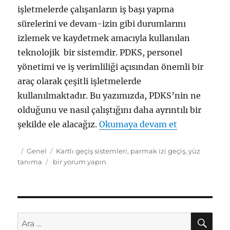
işletmelerde çalışanların iş başı yapma
sürelerini ve devam-izin gibi durumlarını
izlemek ve kaydetmek amacıyla kullanılan
teknolojik bir sistemdir. PDKS, personel
yönetimi ve iş verimliliği açısından önemli bir
araç olarak çeşitli işletmelerde
kullanılmaktadır. Bu yazımızda, PDKS’nin ne
olduğunu ve nasıl çalıştığını daha ayrıntılı bir
“Personel Ta
şekilde ele alacağız.
Okumaya devam et
Yayın
Kategoriler
Etiketler
Genel
Kartlı geçiş sistemleri
,
parmak izi geçiş
,
yüz
tarihi
Personel
tanıma
bir yorum yapın
Takibi
Nasıl
Yapılır:
PDKS
Kullanım
AR
Ara:
Alanları