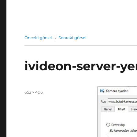
Önceki görsel
Sonraki görsel
ivideon-server-yer
Yayın
Tam
652 × 496
tarihi
boyut