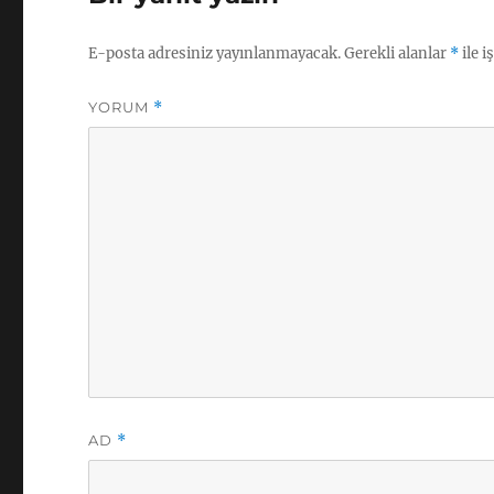
E-posta adresiniz yayınlanmayacak.
Gerekli alanlar
*
ile i
YORUM
*
AD
*