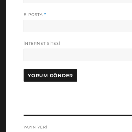
E-POSTA
*
İNTERNET SITESI
Yazı
YAYIN YERI