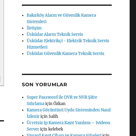
Bakırköy Alarm ve Güvenlik Kamera
Sistemleri
İletişim
Üsküdar Alarm Teknik Servis
Üsküdar Elektrikçi - Elektrik Teknik Servis
Hizmetleri
Üsküdar Güvenlik Kamera Teknik Servis
SON YORUMLAR
Super Password ile DVR ve NVR Şifre
Sıfırlama
için
Özkan
Kamera Görüntüsü Uydu Sisteminden Nasıl
İzlenir
için
Salih
Ücretsiz Ip Kamera Kayıt Yazılımı – Ivideon
Server
için
kelebek
Vguard Kayıt Cihazı ve Kamera Şifreleri
için