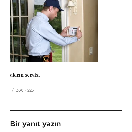
alarm servisi
Yayın
Tam
300 × 225
tarihi
boyut
Bir yanıt yazın