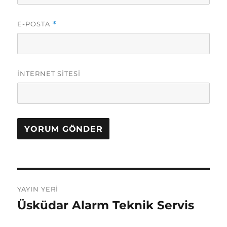
E-POSTA
*
İNTERNET SITESI
Yazı
YAYIN YERI
gezinmesi
Üsküdar Alarm Teknik Servis