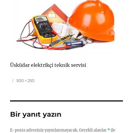
Üsküdar elektrikçi teknik servisi
Yayın
Tam
500 × 250
tarihi
boyut
Bir yanıt yazın
E-posta adresiniz yayınlanmayacak.
Gerekli alanlar
*
ile