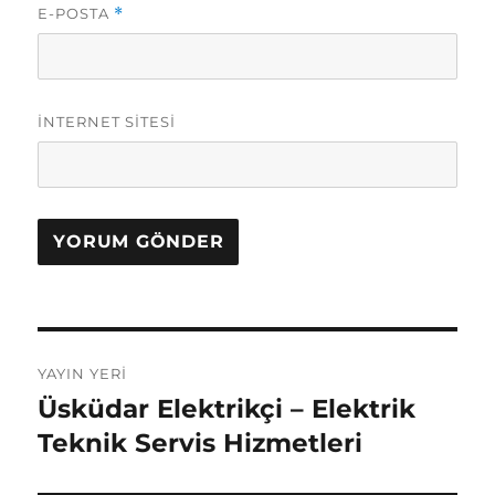
E-POSTA
*
İNTERNET SITESI
Yazı
YAYIN YERI
gezinmesi
Üsküdar Elektrikçi – Elektrik
Teknik Servis Hizmetleri