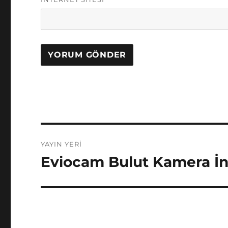
Yazı
YAYIN YERI
gezinmesi
Eviocam Bulut Kamera İ