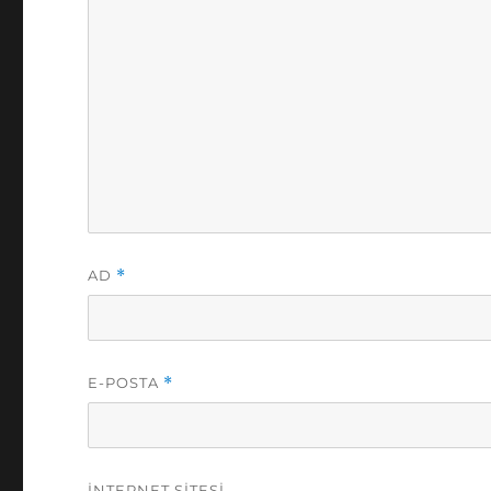
AD
*
E-POSTA
*
İNTERNET SITESI