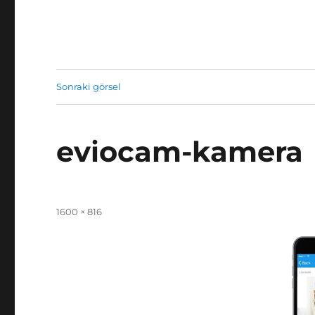
Sonraki görsel
eviocam-kamera
Yayın
Tam
1600 × 816
tarihi
boyut