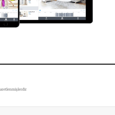
şaretlenmişlerdir