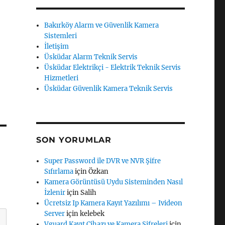
Bakırköy Alarm ve Güvenlik Kamera
Sistemleri
İletişim
Üsküdar Alarm Teknik Servis
Üsküdar Elektrikçi - Elektrik Teknik Servis
Hizmetleri
Üsküdar Güvenlik Kamera Teknik Servis
SON YORUMLAR
Super Password ile DVR ve NVR Şifre
Sıfırlama
için
Özkan
Kamera Görüntüsü Uydu Sisteminden Nasıl
İzlenir
için
Salih
Ücretsiz Ip Kamera Kayıt Yazılımı – Ivideon
Server
için
kelebek
Vguard Kayıt Cihazı ve Kamera Şifreleri
için