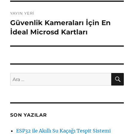
Yazı
YAYIN YERI
gezinmesi
Güvenlik Kameraları İçin En
İdeal Microsd Kartları
AR
Ara:
SON YAZILAR
ESP32 ile Akıllı Su Kaçağı Tespit Sistemi