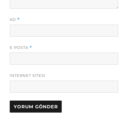
AD
*
E-POSTA
*
İNTERNET SITESI