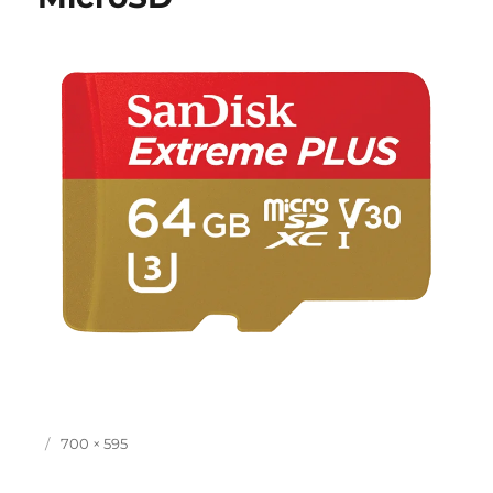
Yayın
Tam
700 × 595
tarihi
boyut