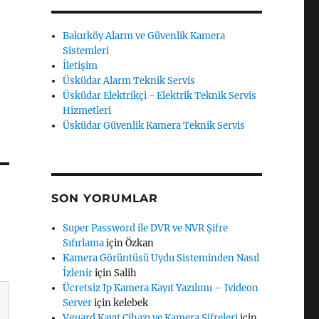
Bakırköy Alarm ve Güvenlik Kamera
Sistemleri
İletişim
Üsküdar Alarm Teknik Servis
Üsküdar Elektrikçi - Elektrik Teknik Servis
Hizmetleri
Üsküdar Güvenlik Kamera Teknik Servis
SON YORUMLAR
Super Password ile DVR ve NVR Şifre
Sıfırlama
için
Özkan
Kamera Görüntüsü Uydu Sisteminden Nasıl
İzlenir
için
Salih
Ücretsiz Ip Kamera Kayıt Yazılımı – Ivideon
Server
için
kelebek
Vguard Kayıt Cihazı ve Kamera Şifreleri
için