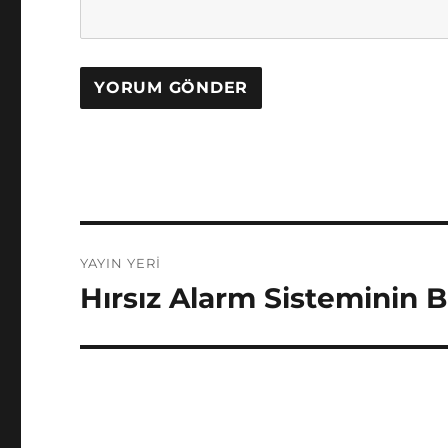
Yazı
YAYIN YERI
gezinmesi
Hırsız Alarm Sisteminin B