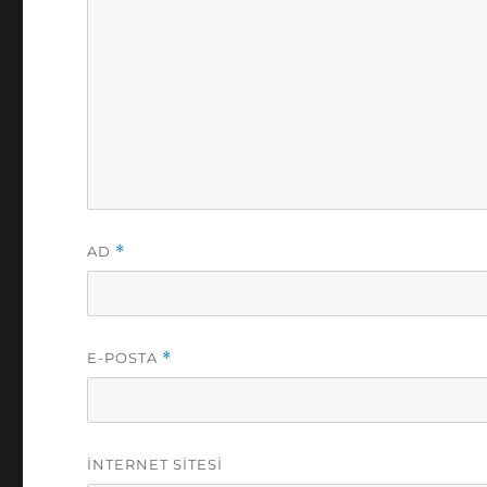
AD
*
E-POSTA
*
İNTERNET SITESI