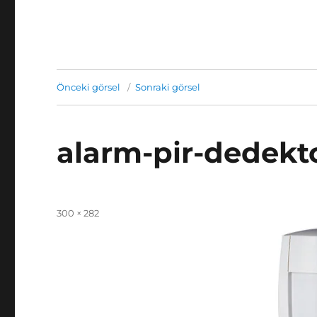
Önceki görsel
Sonraki görsel
alarm-pir-dedekt
Yayın
Tam
300 × 282
tarihi
boyut