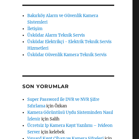
Bakırköy Alarm ve Güvenlik Kamera
Sistemleri
İletişim
Üsküdar Alarm Teknik Servis
Üsküdar Elektrikçi - Elektrik Teknik Servis
Hizmetleri
Üsküdar Güvenlik Kamera Teknik Servis
SON YORUMLAR
Super Password ile DVR ve NVR Şifre
Sıfırlama
için
Özkan
Kamera Görüntüsü Uydu Sisteminden Nasıl
İzlenir
için
Salih
Ücretsiz Ip Kamera Kayıt Yazılımı – Ivideon
Server
için
kelebek
Vguard Kayıt Cihazı ve Kamera Şifreleri
için