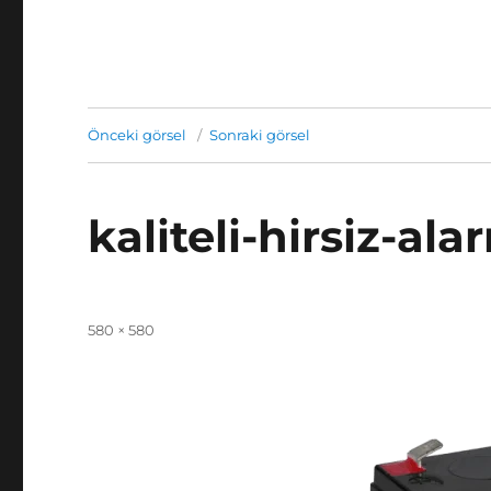
Önceki görsel
Sonraki görsel
kaliteli-hirsiz-al
Yayın
Tam
580 × 580
tarihi
boyut