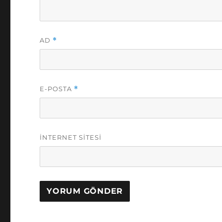
AD
*
E-POSTA
*
İNTERNET SITESI