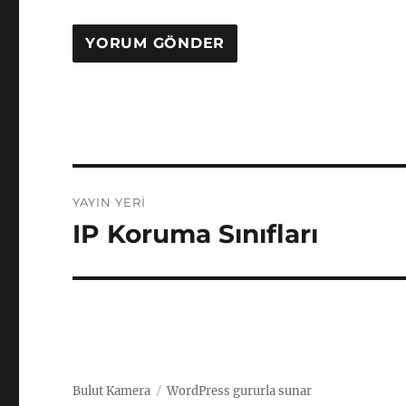
Yazı
YAYIN YERI
gezinmesi
IP Koruma Sınıfları
Bulut Kamera
WordPress gururla sunar