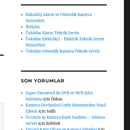
Bakırköy Alarm ve Güvenlik Kamera
Sistemleri
İletişim
Üsküdar Alarm Teknik Servis
Üsküdar Elektrikçi - Elektrik Teknik Servis
Hizmetleri
Üsküdar Güvenlik Kamera Teknik Servis
SON YORUMLAR
Super Password ile DVR ve NVR Şifre
Sıfırlama
için
Özkan
Kamera Görüntüsü Uydu Sisteminden Nasıl
İzlenir
için
Salih
Ücretsiz Ip Kamera Kayıt Yazılımı – Ivideon
Server
için
kelebek
Vguard Kayıt Cihazı ve Kamera Şifreleri
için