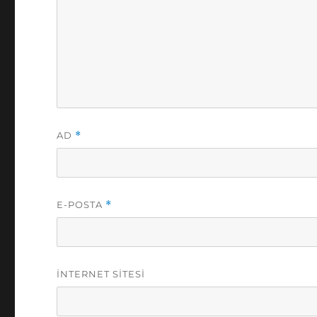
AD
*
E-POSTA
*
İNTERNET SITESI