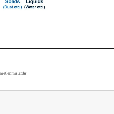
şaretlenmişlerdir