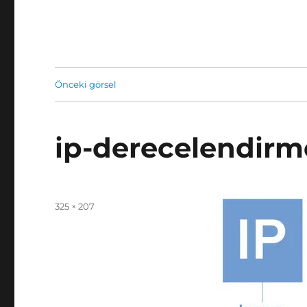
Önceki görsel
ip-derecelendirm
Yayın
Tam
325 × 207
tarihi
boyut