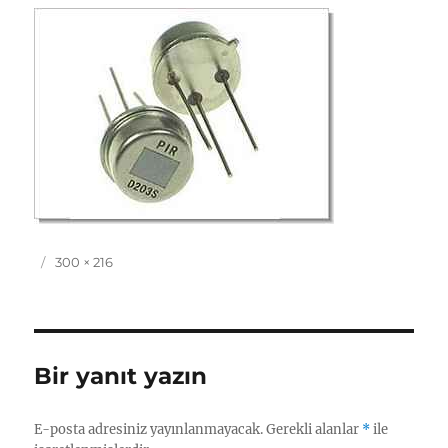
Yayın
Tam
300 × 216
tarihi
boyut
Bir yanıt yazın
E-posta adresiniz yayınlanmayacak.
Gerekli alanlar
*
ile