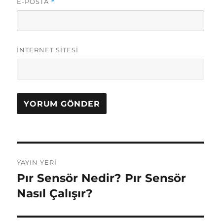
E-POSTA
*
İNTERNET SITESI
Yazı
YAYIN YERI
gezinmesi
Pır Sensör Nedir? Pır Sensör
Nasıl Çalışır?