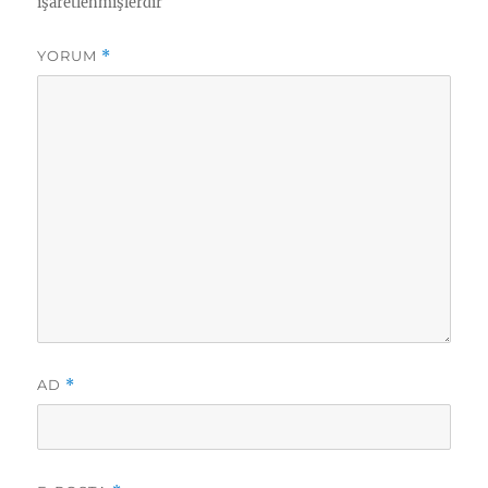
işaretlenmişlerdir
YORUM
*
AD
*