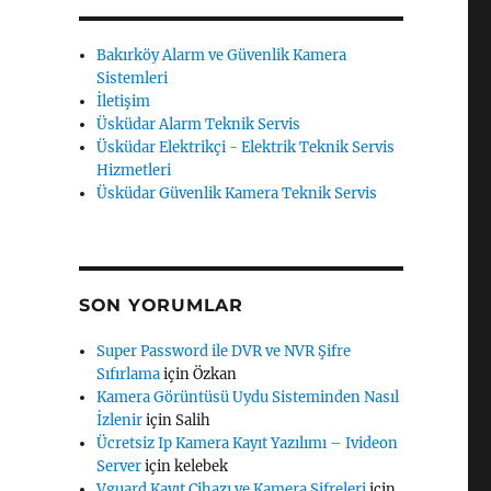
ime Lapse Fotoğraflama Devresi”
Bakırköy Alarm ve Güvenlik Kamera
Sistemleri
İletişim
Üsküdar Alarm Teknik Servis
Üsküdar Elektrikçi - Elektrik Teknik Servis
Hizmetleri
Üsküdar Güvenlik Kamera Teknik Servis
SON YORUMLAR
Super Password ile DVR ve NVR Şifre
Sıfırlama
için
Özkan
Kamera Görüntüsü Uydu Sisteminden Nasıl
İzlenir
için
Salih
Ücretsiz Ip Kamera Kayıt Yazılımı – Ivideon
Server
için
kelebek
Vguard Kayıt Cihazı ve Kamera Şifreleri
için