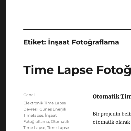
Etiket:
İnşaat Fotoğraflama
Time Lapse Fotoğ
Yayın
Kategoriler
Genel
Otomatik Tim
tarihi
Etiketler
Elektronik Time Lapse
Devresi
,
Güneş Enerjili
Bir projenin bel
Timelapse
,
İnşaat
Fotoğraflama
,
Otomatik
otomatik olarak
Time Lapse
,
Time Lapse